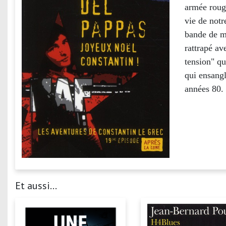
armée rouge
vie de notr
bande de ma
rattrapé av
tension" q
qui ensangl
années 80.
Et aussi...