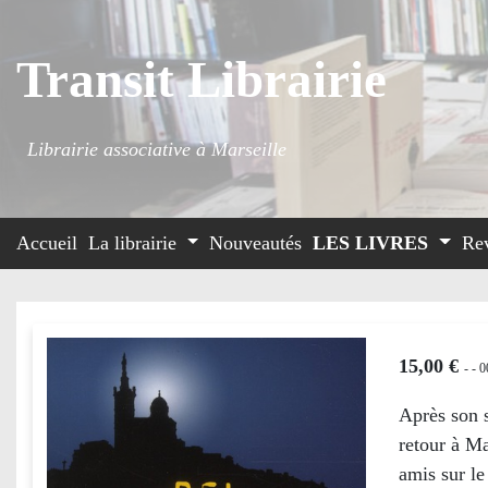
Transit Librairie
Librairie associative à Marseille
Accueil
La librairie
Nouveautés
LES LIVRES
Re
15,00 €
-
- 0
Après son s
retour à Ma
amis sur le