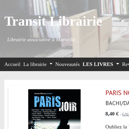
Transit Librairie
Librairie associative à Marseille
Accueil
La librairie
Nouveautés
LES LIVRES
Re
PARIS N
BACHI/D
8,40 €
-
GA
Oubliez la 