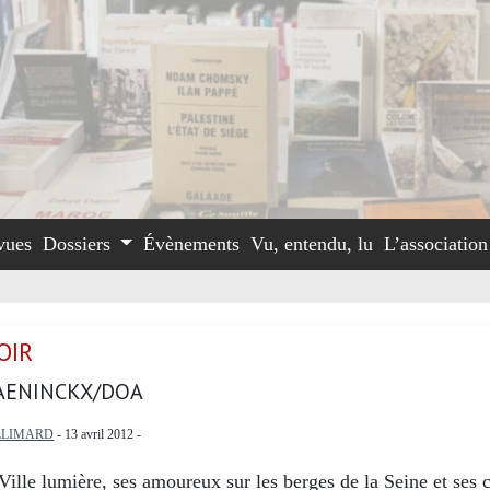
vues
Dossiers
Évènements
Vu, entendu, lu
L’associatio
OIR
AENINCKX/DOA
LLIMARD
- 13 avril 2012 -
Ville lumière, ses amoureux sur les berges de la Seine et ses 