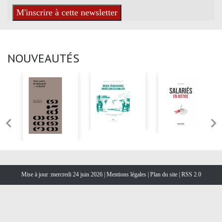
NOUVEAUTÉS
Mise à jour :mercredi 24 juin 2026 |
Mentions légales
|
Plan du site
|
RSS 2.0