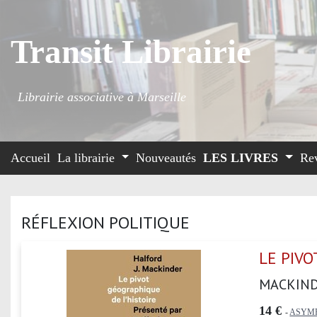
Transit Librairie
Librairie associative à Marseille
Accueil
La librairie
Nouveautés
LES LIVRES
Re
RÉFLEXION POLITIQUE
LE PIVO
MACKIND
14 €
-
ASYME