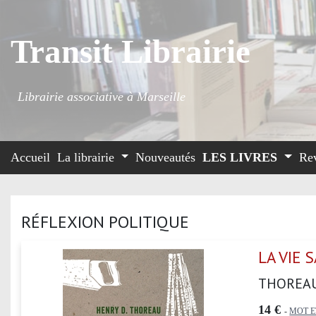
Transit Librairie
Librairie associative à Marseille
Accueil
La librairie
Nouveautés
LES LIVRES
Re
RÉFLEXION POLITIQUE
LA VIE 
THOREA
14 €
-
MOT E