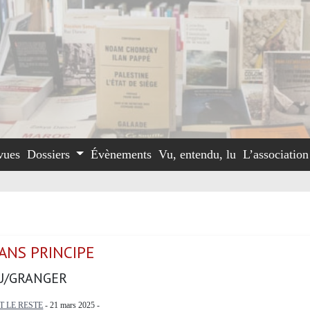
vues
Dossiers
Évènements
Vu, entendu, lu
L’associatio
SANS PRINCIPE
U/GRANGER
T LE RESTE
- 21 mars 2025 -