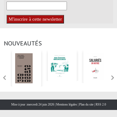
NOUVEAUTÉS
Mise à jour :mercredi 24 juin 2026 |
Mentions légales
|
Plan du site
|
RSS 2.0