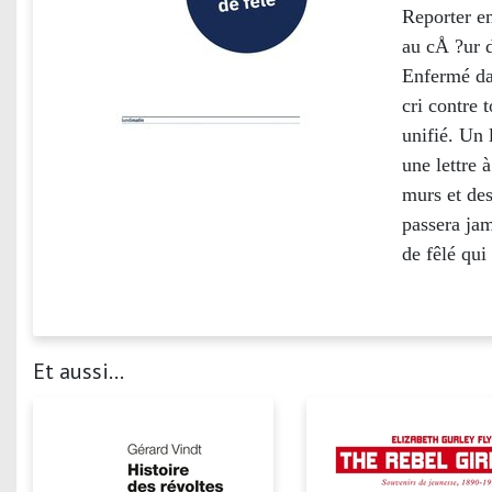
Reporter e
au cÅ ?ur d
Enfermé dan
cri contre 
unifié. Un 
une lettre 
murs et des
passera jam
de fêlé qui
Et aussi...