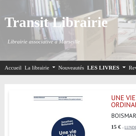
Transit Librairie
Librairie associative à Marseille
Accueil
La librairie
Nouveautés
LES LIVRES
Re
UNE VIE
ORDINA
BOISMAR
15 €
-
LUND