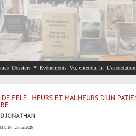
vues
Dossiers
Évènements
Vu, entendu, lu
L’associatio
 DE FELE - HEURS ET MALHEURS D’UN PATI
IRE
D JONATHAN
IMATIN
- 29 mai 2026 -