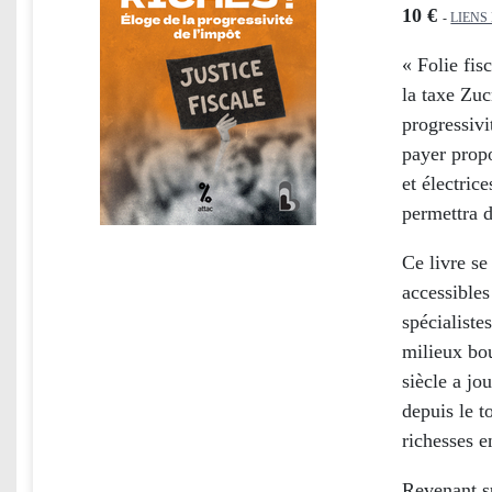
10 €
-
LIENS
« Folie fis
la taxe Zuc
progressivi
payer propo
et électric
permettra d
Ce livre se
accessible
spécialiste
milieux bo
siècle a jo
depuis le t
richesses e
Revenant su