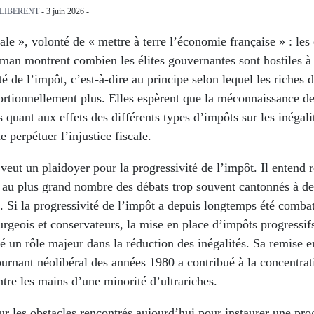
 LIBERENT
- 3 juin 2026 -
cale », volonté de « mettre à terre l’économie française » : les
man montrent combien les élites gouvernantes sont hostiles à 
té de l’impôt, c’est-à-dire au principe selon lequel les riches 
rtionnellement plus. Elles espèrent que la méconnaissance de
es quant aux effets des différents types d’impôts sur les inégali
e perpétuer l’injustice fiscale.
 veut un plaidoyer pour la progressivité de l’impôt. Il entend 
s au plus grand nombre des débats trop souvent cantonnés à de
s. Si la progressivité de l’impôt a depuis longtemps été combat
urgeois et conservateurs, la mise en place d’impôts progressi
ué un rôle majeur dans la réduction des inégalités. Sa remise 
ournant néolibéral des années 1980 a contribué à la concentrat
ntre les mains d’une minorité d’ultrariches.
r les obstacles rencontrés aujourd’hui pour instaurer une pro