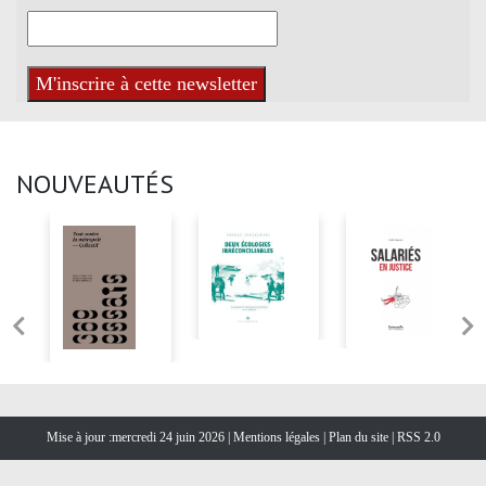
NOUVEAUTÉS
Mise à jour :mercredi 24 juin 2026 |
Mentions légales
|
Plan du site
|
RSS 2.0