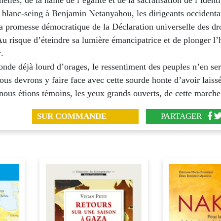
nelles, de la haine de l’égalité et de la sacralisation de l’ident
 blanc-seing à Benjamin Netanyahou, les dirigeants occident
la promesse démocratique de la Déclaration universelle des dr
u risque d’éteindre sa lumière émancipatrice et de plonger l
t.
nde déjà lourd d’orages, le ressentiment des peuples n’en ser
ous devrons y faire face avec cette sourde honte d’avoir laissé
ous étions témoins, les yeux grands ouverts, de cette marche
SUR COMMANDE
PARTAGER