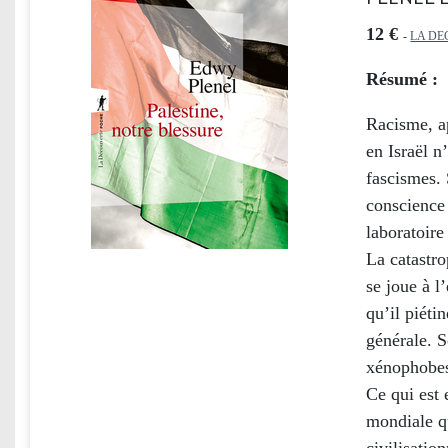
12 €
-
LA DE
Résumé :
Racisme, ap
en Israël n
fascismes. 
conscience 
laboratoire
La catastro
se joue à l
qu’il piéti
générale. So
xénophobes
Ce qui est 
mondiale q