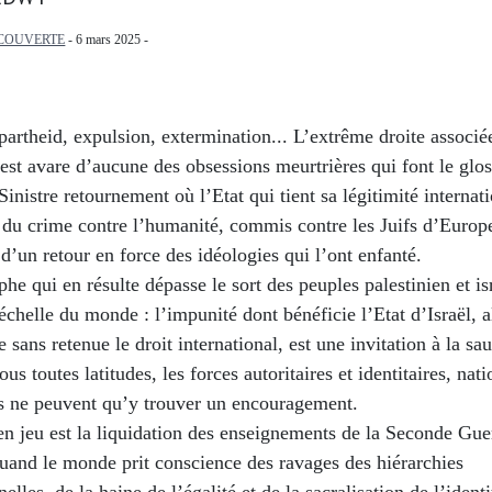
COUVERTE
- 6 mars 2025 -
artheid, expulsion, extermination... L’extrême droite associé
’est avare d’aucune des obsessions meurtrières qui font le glos
Sinistre retournement où l’Etat qui tient sa légitimité internat
du crime contre l’humanité, commis contre les Juifs d’Europe
 d’un retour en force des idéologies qui l’ont enfanté.
phe qui en résulte dépasse le sort des peuples palestinien et is
’échelle du monde : l’impunité dont bénéficie l’Etat d’Israël,
ne sans retenue le droit international, est une invitation à la sa
us toutes latitudes, les forces autoritaires et identitaires, nati
 ne peuvent qu’y trouver un encouragement.
en jeu est la liquidation des enseignements de la Seconde Gue
uand le monde prit conscience des ravages des hiérarchies