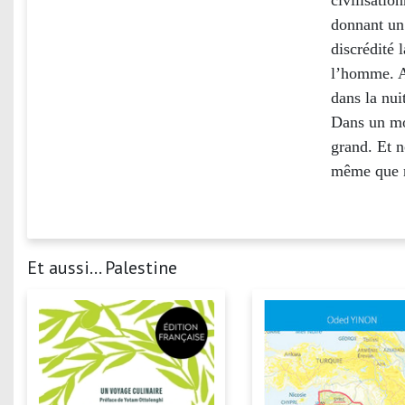
civilisation
donnant un
discrédité 
l’homme. A
dans la nui
Dans un mo
grand. Et n
même que n
Et aussi... Palestine