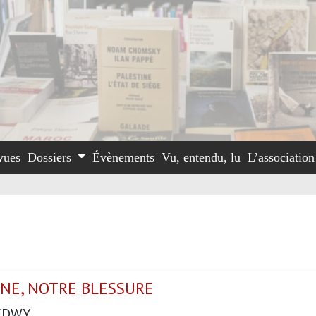
vues
Dossiers
Évènements
Vu, entendu, lu
L’associatio
INE, NOTRE BLESSURE
EDWY