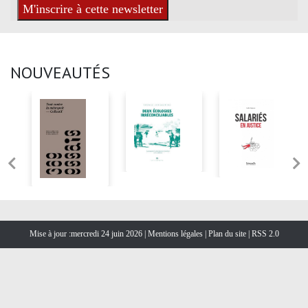
NOUVEAUTÉS
Mise à jour :mercredi 24 juin 2026 |
Mentions légales
|
Plan du site
|
RSS 2.0