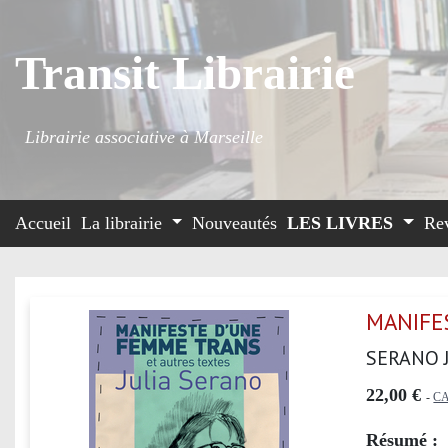
Transit Librairie
Librairie associative à Marseille
Accueil
La librairie
Nouveautés
LES LIVRES
Re
MANIFE
SERANO 
22,00 €
-
C
Résumé :