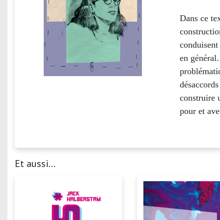
Dans ce tex
constructio
conduisent 
en général.
problématiq
désaccords 
construire
pour et ave
Et aussi...