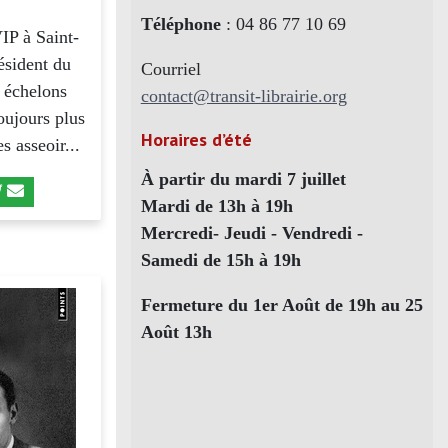
Téléphone
: 04 86 77 10 69
VIP à Saint-
ésident du
Courriel
 échelons
contact@transit-librairie.org
toujours plus
Horaires d’été
s asseoir...
À partir du mardi 7 juillet
Mardi de 13h à 19h
Mercredi- Jeudi - Vendredi -
Samedi de 15h à 19h
Fermeture du 1er Août de 19h au 25
Août 13h