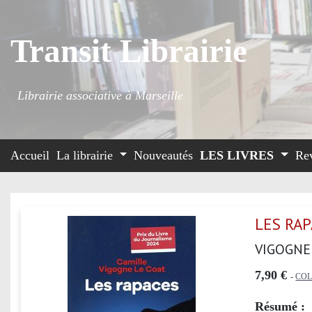
Transit Librairie
Librairie associative à Marseille
Accueil
La librairie
Nouveautés
LES LIVRES
Re
LES RA
VIGOGNE 
7,90 €
-
COL
Résumé :