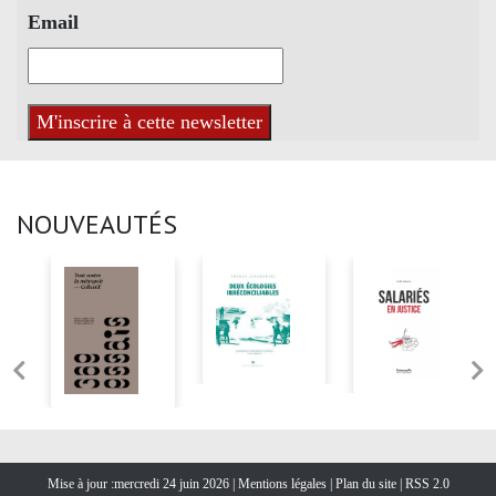
Email
NOUVEAUTÉS
Mise à jour :mercredi 24 juin 2026 |
Mentions légales
|
Plan du site
|
RSS 2.0