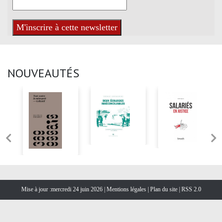
NOUVEAUTÉS
Mise à jour :mercredi 24 juin 2026 |
Mentions légales
|
Plan du site
|
RSS 2.0