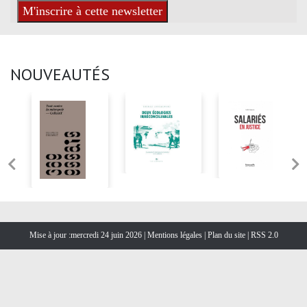
NOUVEAUTÉS
Mise à jour :mercredi 24 juin 2026 |
Mentions légales
|
Plan du site
|
RSS 2.0