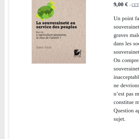
9,00 €
-
CET
Un point fa
souverainet
graves male
dans les so
souveraine
On comprend
souverainet
inacceptabl
ne devrions
n’est pas m
constitue 
Question ag
sujet.