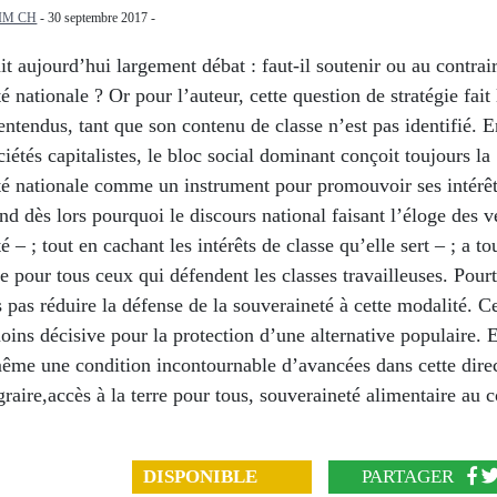
IM CH
- 30 septembre 2017 -
it aujourd’hui largement débat : faut-il soutenir ou au contrair
é nationale ? Or pour l’auteur, cette question de stratégie fait 
ntendus, tant que son contenu de classe n’est pas identifié. E
ciétés capitalistes, le bloc social dominant conçoit toujours la
té nationale comme un instrument pour promouvoir ses intérêt
 dès lors pourquoi le discours national faisant l’éloge des ve
é ‒ ; tout en cachant les intérêts de classe qu’elle sert ‒ ; a to
e pour tous ceux qui défendent les classes travailleuses. Pour
 pas réduire la défense de la souveraineté à cette modalité. C
oins décisive pour la protection d’une alternative populaire. E
même une condition incontournable d’avancées dans cette dire
raire,accès à la terre pour tous, souveraineté alimentaire au 
DISPONIBLE
PARTAGER