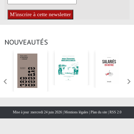
NOUVEAUTÉS
Mise à jour :mercredi 24 juin 2026 |
Mentions légales
|
Plan du site
|
RSS 2.0