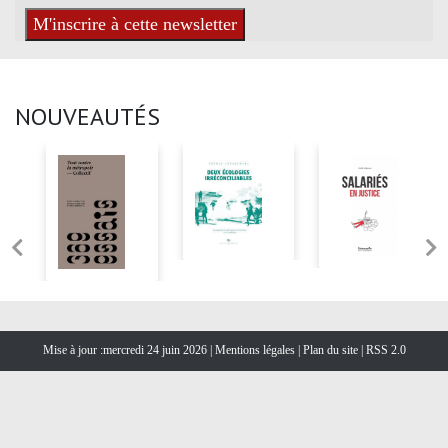
NOUVEAUTÉS
Mise à jour :mercredi 24 juin 2026 |
Mentions légales
|
Plan du site
|
RSS 2.0