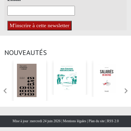
NOUVEAUTÉS
Mise à jour :mercredi 24 juin 2026 |
Mentions légales
|
Plan du site
|
RSS 2.0