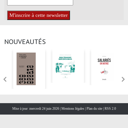
NOUVEAUTÉS
Mise à jour :mercredi 24 juin 2026 |
Mentions légales
|
Plan du site
|
RSS 2.0