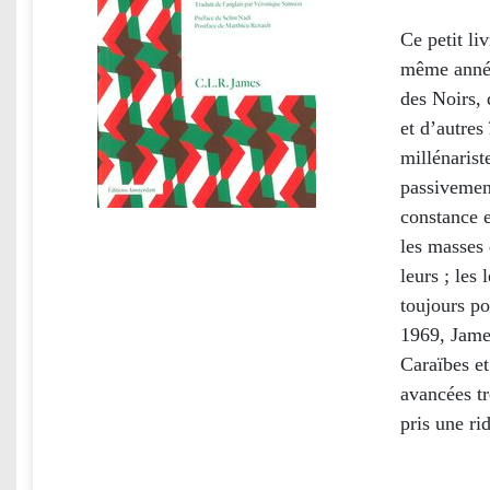
Ce petit li
même année
des Noirs, 
et d’autres
millénarist
passivement
constance e
les masses 
leurs ; le
toujours po
1969, James
Caraïbes et
avancées tr
pris une ri