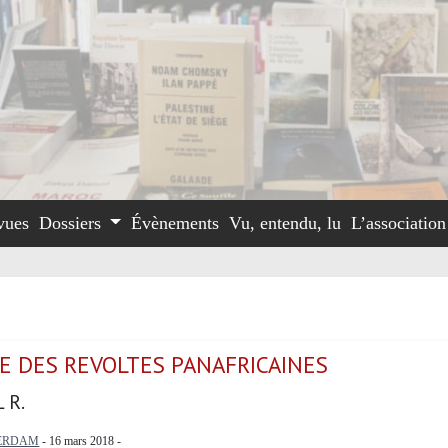
vues
Dossiers
Évènements
Vu, entendu, lu
L’associatio
RE DES REVOLTES PANAFRICAINES
 R.
ERDAM
- 16 mars 2018 -