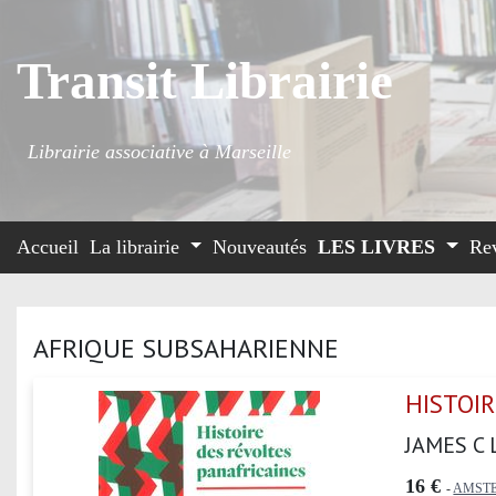
Transit Librairie
Librairie associative à Marseille
Accueil
La librairie
Nouveautés
LES LIVRES
Re
AFRIQUE SUBSAHARIENNE
HISTOI
JAMES C L
16 €
-
AMST