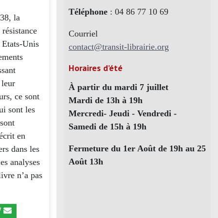
Téléphone
: 04 86 77 10 69
38, la
 résistance
Courriel
 Etats-Unis
contact@transit-librairie.org
vements
Horaires d’été
ssant
 leur
À partir du mardi 7 juillet
urs, ce sont
Mardi de 13h à 19h
ui sont les
Mercredi- Jeudi - Vendredi -
sont
Samedi de 15h à 19h
écrit en
Fermeture du 1er Août de 19h au 25
ers dans les
Août 13h
les analyses
livre n’a pas