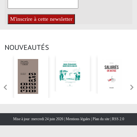
NOUVEAUTÉS
Mise à jour :mercredi 24 juin 2026 |
Mentions légales
|
Plan du site
|
RSS 2.0