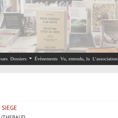
vues
Dossiers
Évènements
Vu, entendu, lu
L’associatio
 SIEGE
H/THEBAUD