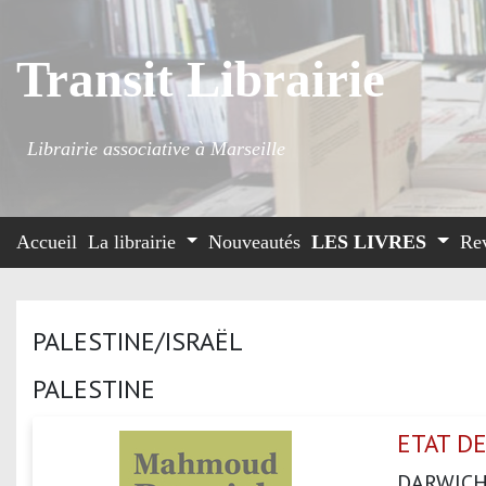
Transit Librairie
Librairie associative à Marseille
Accueil
La librairie
Nouveautés
LES LIVRES
Re
PALESTINE/ISRAËL
PALESTINE
ETAT DE
DARWIC