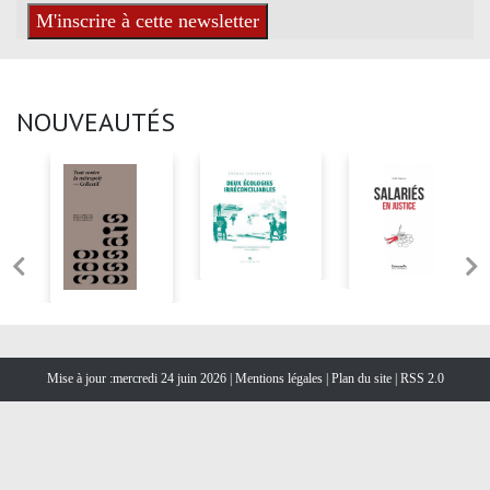
NOUVEAUTÉS
Mise à jour :mercredi 24 juin 2026 |
Mentions légales
|
Plan du site
|
RSS 2.0