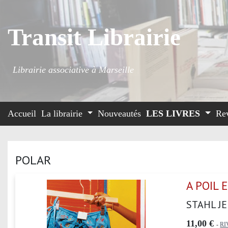
Transit Librairie
Librairie associative à Marseille
Accueil
La librairie
Nouveautés
LES LIVRES
Re
POLAR
A POIL 
STAHL J
11,00 €
-
RI