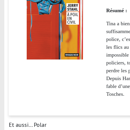
Résumé :
Tina a bien
suffisammen
police, c’e
les flics a
impossible 
policiers, 
perdre les 
Depuis Har
fable d’une
Tosches.
Et aussi... Polar