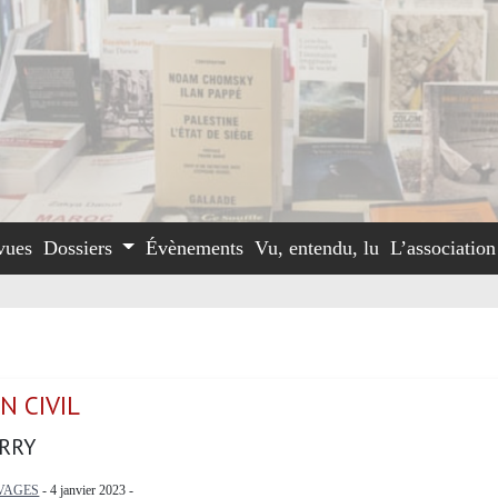
vues
Dossiers
Évènements
Vu, entendu, lu
L’associatio
EN CIVIL
ERRY
VAGES
- 4 janvier 2023 -