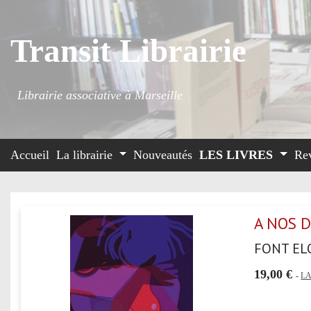
Transit Librairie
Librairie associative à Marseille
Accueil
La librairie
Nouveautés
LES LIVRES
Re
A NOS D
FONT EL
19,00 €
-
L