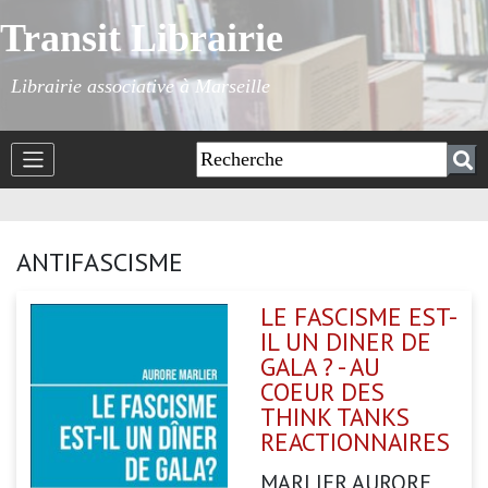
Transit Librairie
Librairie associative à Marseille
ANTIFASCISME
LE FASCISME EST-
IL UN DINER DE
GALA ? - AU
COEUR DES
THINK TANKS
REACTIONNAIRES
MARLIER AURORE