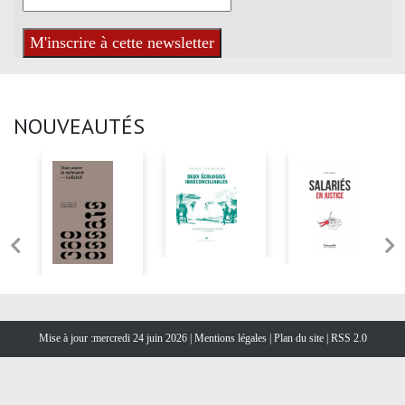
NOUVEAUTÉS
Mise à jour :mercredi 24 juin 2026 |
Mentions légales
|
Plan du site
|
RSS 2.0