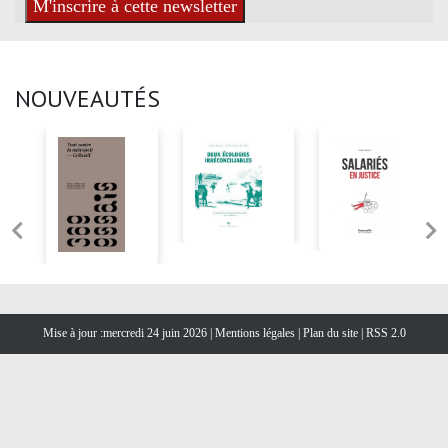
NOUVEAUTÉS
Mise à jour :mercredi 24 juin 2026 |
Mentions légales
|
Plan du site
|
RSS 2.0