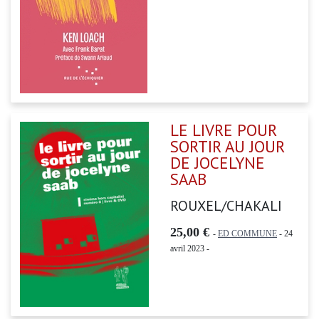
LE LIVRE POUR
SORTIR AU JOUR
DE JOCELYNE
SAAB
ROUXEL/CHAKALI
25,00 €
-
ED COMMUNE
- 24
avril 2023 -