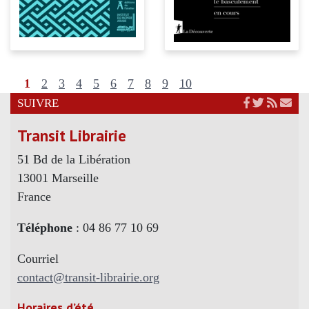
1
2
3
4
5
6
7
8
9
10
SUIVRE
Transit Librairie
51 Bd de la Libération
13001 Marseille
France
Téléphone
: 04 86 77 10 69
Courriel
contact@transit-librairie.org
Horaires d’été