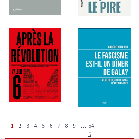
1
2
3
4
5
6
7
8
9
…
54
5