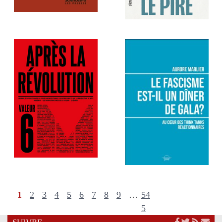
1
2
3
4
5
6
7
8
9
…
54
5